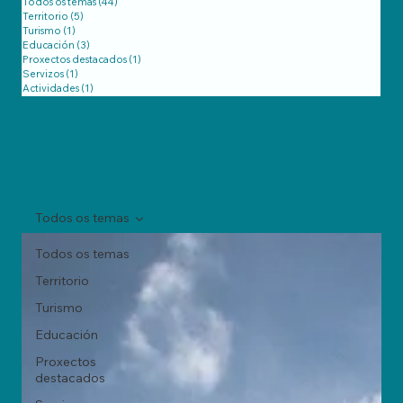
Todos os temas
(44)
44 posts
Territorio
(5)
5 posts
Turismo
(1)
1 post
Educación
(3)
3 posts
Proxectos destacados
(1)
1 post
Servizos
(1)
1 post
Actividades
(1)
1 post
Todos os temas
Todos os temas
Territorio
Turismo
Educación
Proxectos
destacados