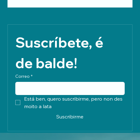
agrarias abandonadas, importa miles de toneladas
de fariña e froito mentres o seu propio produto
apodrece no chan. Este texto critica un modelo que
prioriza a exportación en masa e propón reverter a
orde: apostar por pequenas plantas comunais,
abastecer primeiro o mercado interno e devolverlle a
economía e a dignidade ao rural.
Suscríbete, é 
de balde!
Correo
*
Está ben, quero suscribirme, pero non des 
moito a lata