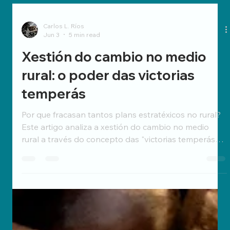
Carlos L. Ríos
Jun 3
5 min read
Xestión do cambio no medio
rural: o poder das victorias
temperás
Por que fracasan tantos plans estratéxicos no rural?
Este artigo analiza a xestión do cambio no medio
rural a través do concepto das "victorias temperás"
(small wins). Conectando as teorías de Karl Weick,
John Kotter e Saul Alinsky coa realidade das aldeas
galegas, o texto desmonta a "trampa do
espectáculo" institucional e defende que a confianza
comunitaria non se recupera con promesas, senón