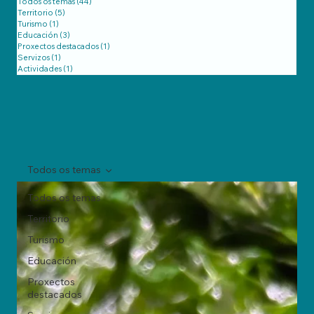
Todos os temas
(44)
44 posts
Territorio
(5)
5 posts
Turismo
(1)
1 post
Educación
(3)
3 posts
Proxectos destacados
(1)
1 post
Servizos
(1)
1 post
Actividades
(1)
1 post
Todos os temas
Todos os temas
Territorio
Turismo
Educación
Proxectos
destacados