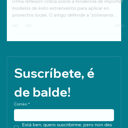
territorial
Unha reflexión crítica sobre a tendencia de importar
modelos de éxito estranxeiros para aplicar en
proxectos locais. O artigo defende a "soberanía
creativa" fronte á globalización cultural, poñendo
como exemplo o uso tradicional e innovador das
algas en Galicia (Orixe Salgada) e a necesidade de
escoitar o territorio antes de deseñar calquera
intervención social ou cultural.
Suscríbete, é 
de balde!
Correo
*