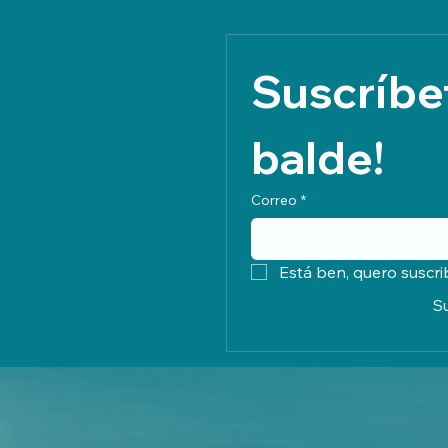
Suscríbet
balde!
Correo
*
Está ben, quero suscri
S