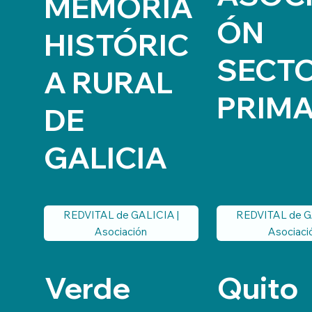
MEMORIA
ÓN
HISTÓRIC
SECT
A RURAL
PRIM
DE
GALICIA
REDVITAL de G
REDVITAL de GALICIA |
Asociaci
Asociación
Verde
Quito