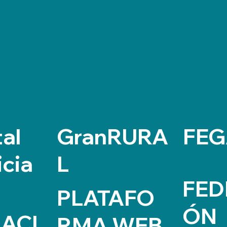
ividade e estratexia para
 de proxectos locais e
egra xestión turística,
ción estratéxica aplicada
al
GranRURA
FEG
icia
L
FED
PLATAFO
ÓN
ACI
RMA WEB