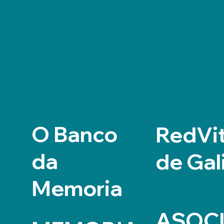
Deseño e impulso iniciativas que conectan creat
fortalecer comunidades, mellorar a comunicación
xerar impacto real no entorno.
Desde Ecuador ata Galicia, a miña experiencia int
procesos sociais, deseño, audiovisual e planifica
ao territorio.
O Banco
RedVit
da
de Gal
Memoria
ASOCI