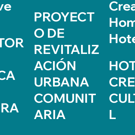
ve
Cre
PROYECT
Ho
O DE
Hot
TOR
REVITALIZ
ACIÓN
HOT
CA
URBANA
CRE
COMUNIT
CUL
URA
ARIA
L