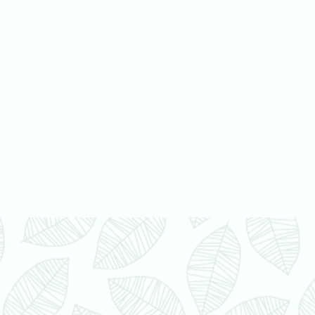
GranRURAL
O
BANC
O