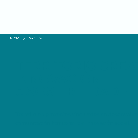
>
INICIO
Territorio
TERRITORIO CREA
INNOVACIÓN
e SOSTIBILIDADE
Traballo en proxectos vinculados ao desenvolvem
comunicación territorial e a innovación social.