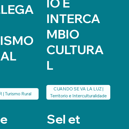
IO E
LLEGA
INTERCA
MBIO
RISMO
CULTURA
AL
L
CUANDO SE VA LA LUZ |
| Turismo Rural
Territorio e Interculturalidade
te
Sel et