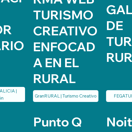
GA
TURISMO
DE
OR
CREATIVO
TU
ARIO
ENFOCAD
RUR
A EN EL
RURAL
ALICIA |
GranRURAL | Turismo Creativo
FEGATUR 
ón
Punto Q
Noi