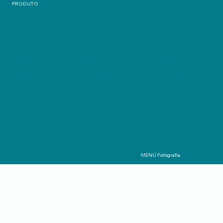
PRODUTO
IMAXES QUE VENDEN
O teu produto merece destacar, e as miñas
fotografías están deseñadas para logralo. Cada
detalle resáltase para que a túa marca brille e as
túas clientas e clientes non poidan resistirse.
MENÚ Fotografía