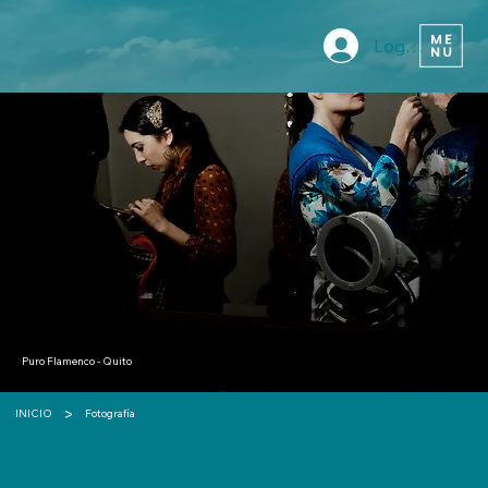
Log In
Puro Flamenco - Quito
>
INICIO
Fotografía