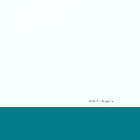
MOMENTOS QUE
TRASCENDEN AO
TEMPO
Cubro eventos cheos de emocións (sen vodas,
iso é para valentes). As miñas imaxes capturan
a autenticidade do momento, centrándose nas
conexións humanas e nas emocións sinceras.
MENÚ Fotografía