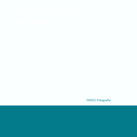
ESPAZOS QUE FALAN
POR SÍ SOS
Desde estruturas maxestosas ata detalles
únicos, as miñas fotografías capturan a
personalidade de cada espazo. Perfecto para
arquitectos, inmobiliarias e proxectos de
deseño.
MENÚ Fotografía