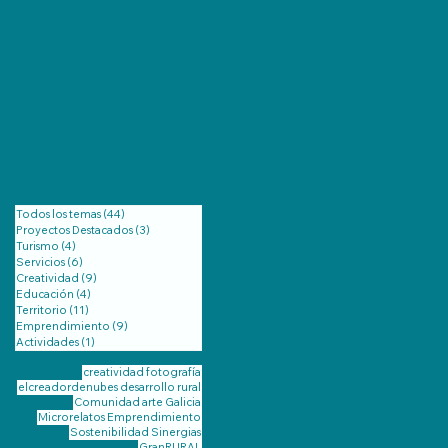
Todos los temas
(44)
44 entradas
Proyectos Destacados
(3)
3 entradas
Turismo
(4)
4 entradas
Servicios
(6)
6 entradas
Creatividad
(9)
9 entradas
Educación
(4)
4 entradas
Territorio
(11)
11 entradas
Emprendimiento
(9)
9 entradas
Actividades
(1)
1 entrada
creatividad
fotografía
elcreadordenubes
desarrollo rural
Comunidad
arte
Galicia
Microrelatos
Emprendimiento
Sostenibilidad
Sinergias
GranRURAL