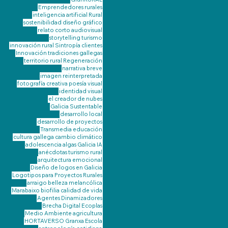
Emprendedores rurales
inteligencia artificial
Rural
sostenibilidad
diseño gráfico
relato corto
audiovisual
storytelling
turismo
innovación rural
Sintropía
clientes
Innovación
tradiciones gallegas
territorio
rural
Regeneración
narrativa breve
imagen reinterpretada
fotografía creativa
poesía visual
identidad visual
el creador de nubes
Galicia Sustentable
desarrollo local
desarrollo de proyectos
Transmedia
educación
cultura gallega
cambio climático
adolescencia
algas Galicia
IA
anécdotas turismo rural
arquitectura emocional
Diseño de logos en Galicia
Logotipos para Proyectos Rurales
arraigo
belleza melancólica
Marabaixo
biofilia
calidad de vida
Agentes Dinamizadores
Brecha Digital
Ecoplas
Medio Ambiente
agricultura
HORTAVERSO Granxa Escola