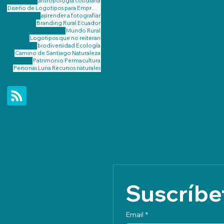
antropología cotidiana
Diseño de Logotipos para Emprendimientos Rurales de Galicia
aprender a fotografiar
Branding Rural
Ecuador
Mundo Rural
Logotipos que no reiteran
biodiversidad
Ecología
Camino de Santiago
Naturaleza
Patrimonio
Permacultura
Personas Luna
Recursos naturales
Suscríbet
Email
*