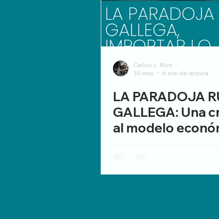
Carlos L. Ríos
30 may
6 min de lectura
LA PARADOJA R
GALLEGA: Una cr
al modelo econó
rural