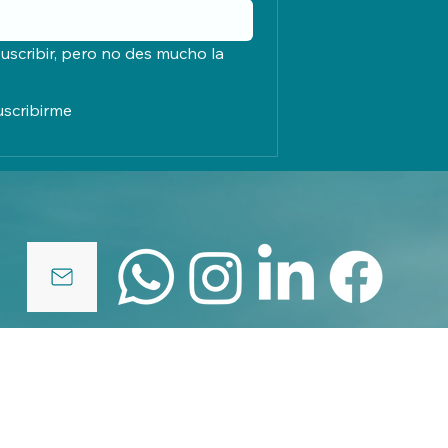
uscribir, pero no des mucho la 
uscribirme
políticas de privacidad
© 2025 by elcreadordenubes