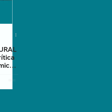
URAL
ítica
mico