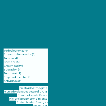
Todos los temas
(44)
44 entradas
Proyectos Destacados
(3)
3 entradas
Turismo
(4)
4 entradas
Servicios
(6)
6 entradas
Creatividad
(9)
9 entradas
Educación
(4)
4 entradas
Territorio
(11)
11 entradas
Emprendimiento
(9)
9 entradas
Actividades
(1)
1 entrada
creatividad
fotografía
elcreadordenubes
desarrollo rural
Comunidad
arte
Galicia
Microrelatos
Emprendimiento
Sostenibilidad
Sinergias
GranRURAL