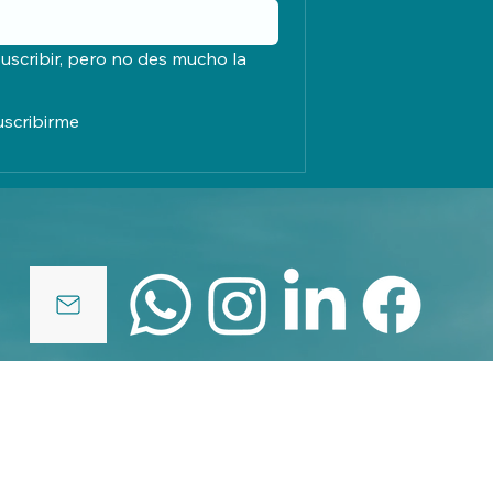
uscribir, pero no des mucho la 
uscribirme
políticas de privacidad
© 2025 by elcreadordenubes