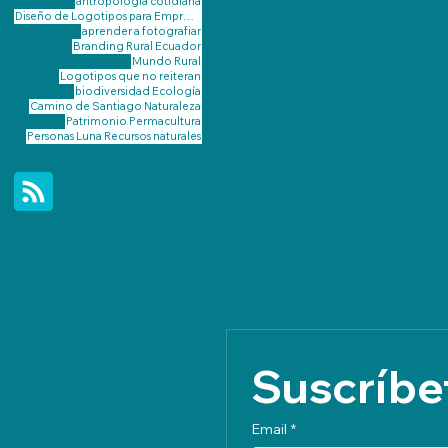
antropología cotidiana
Diseño de Logotipos para Emprendimientos Rurales de Galicia
aprender a fotografiar
Branding Rural
Ecuador
Mundo Rural
Logotipos que no reiteran
biodiversidad
Ecología
Camino de Santiago
Naturaleza
Patrimonio
Permacultura
Personas Luna
Recursos naturales
Suscríbet
Email
*