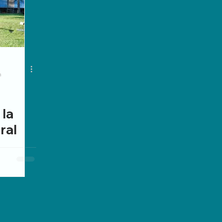
a
 la
ral