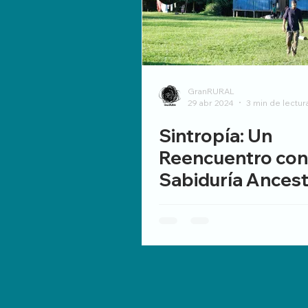
GranRURAL
29 abr 2024
3 min de lectur
Sintropía: Un
Reencuentro con
Sabiduría Ancest