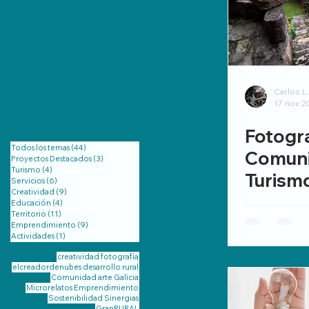
Carlos L
17 nov 2
Fotogra
Todos los temas
(44)
44 entradas
Comuni
Proyectos Destacados
(3)
3 entradas
Turismo
(4)
4 entradas
Turismo
Servicios
(6)
6 entradas
Creatividad
(9)
9 entradas
Galicia
Educación
(4)
4 entradas
Territorio
(11)
11 entradas
más H
Emprendimiento
(9)
9 entradas
Actividades
(1)
1 entrada
creatividad
fotografía
elcreadordenubes
desarrollo rural
Comunidad
arte
Galicia
Microrelatos
Emprendimiento
Sostenibilidad
Sinergias
GranRURAL