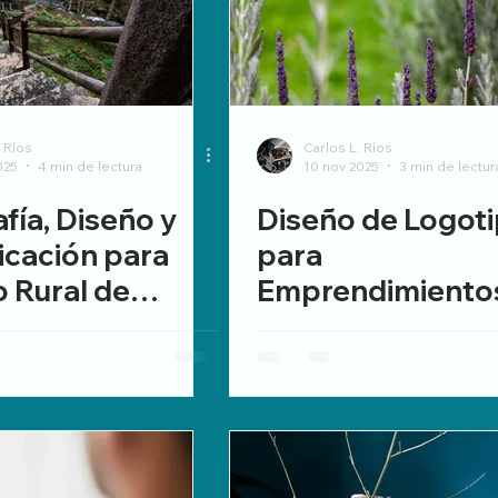
. Ríos
Carlos L. Ríos
025
4 min de lectura
10 nov 2025
3 min de lectur
fía, Diseño y
Diseño de Logot
cación para
para
 Rural de
Emprendimiento
: Menos IA y
Rurales de Galici
umanidad
Logos que no rei
HORTAVERSO Gr
Escola.