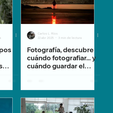
Carlos L. Ríos
a
22 abr 2025
3 min de lectura
ipos
Fotografía, descubre
cuándo fotografiar... y
s
cuándo guardar el
a:
momento
teran,
anxa