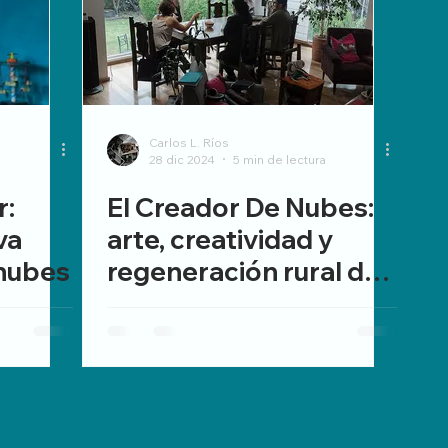
Carlos L. Ríos
28 dic 2024
5 min de lectura
r:
El Creador De Nubes:
va
arte, creatividad y
nubes
regeneración rural de
Galicia