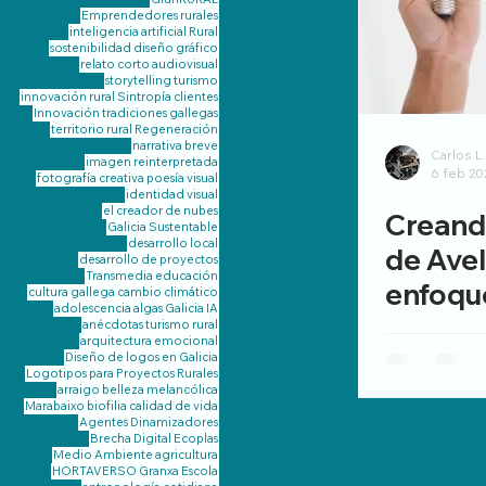
Emprendedores rurales
inteligencia artificial
Rural
sostenibilidad
diseño gráfico
relato corto
audiovisual
storytelling
turismo
innovación rural
Sintropía
clientes
Innovación
tradiciones gallegas
territorio
rural
Regeneración
narrativa breve
Carlos L
imagen reinterpretada
6 feb 20
fotografía creativa
poesía visual
identidad visual
el creador de nubes
Creando
Galicia Sustentable
desarrollo local
de Avel
desarrollo de proyectos
Transmedia
educación
enfoqu
cultura gallega
cambio climático
adolescencia
algas Galicia
IA
brandin
anécdotas turismo rural
arquitectura emocional
web
Diseño de logos en Galicia
Logotipos para Proyectos Rurales
arraigo
belleza melancólica
Marabaixo
biofilia
calidad de vida
Agentes Dinamizadores
Brecha Digital
Ecoplas
Medio Ambiente
agricultura
HORTAVERSO Granxa Escola