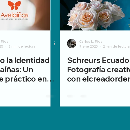
. Ríos
Carlos L. Ríos
25
3 min de lectura
9 ene 2025
2 min de lectura
 la Identidad
Schreurs Ecuado
aíñas: Un
Fotografía creati
e práctico en
con elcreadorde
g y desarrollo