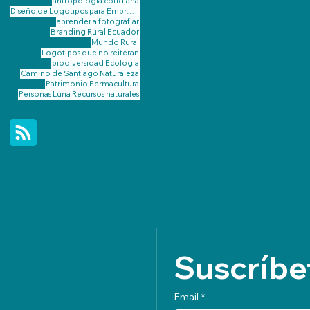
antropología cotidiana
Diseño de Logotipos para Emprendimientos Rurales de Galicia
aprender a fotografiar
Branding Rural
Ecuador
Mundo Rural
Logotipos que no reiteran
biodiversidad
Ecología
Camino de Santiago
Naturaleza
Patrimonio
Permacultura
Personas Luna
Recursos naturales
Suscríbet
Email
*