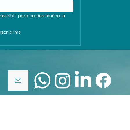
uscribir, pero no des mucho la 
uscribirme
políticas de privacidad
© 2025 by elcreadordenubes