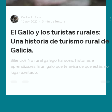
Carlos L. Ríos
16 abr 2025
3 min de lectura
El Gallo y los turistas rurales:
Una historia de turismo rural de
Galicia.
Silencio? No rural galego hai sons, historias e
aprendizaxes. E un galo que te avisa de que estás no
lugar axeitado.