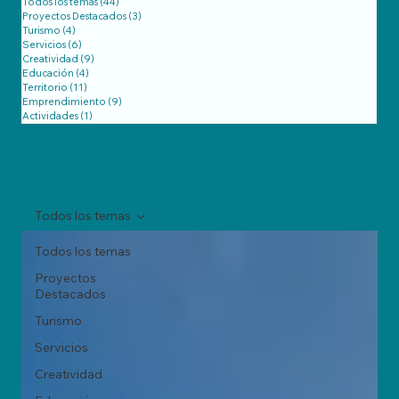
Todos los temas
(44)
44 entradas
Proyectos Destacados
(3)
3 entradas
Turismo
(4)
4 entradas
Servicios
(6)
6 entradas
Creatividad
(9)
9 entradas
Educación
(4)
4 entradas
Territorio
(11)
11 entradas
Emprendimiento
(9)
9 entradas
Actividades
(1)
1 entrada
Todos los temas
Todos los temas
Proyectos
Destacados
Turismo
Servicios
Creatividad