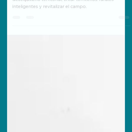
Construyendo un futuro
próspero para el rural
Foro Rural Sustentable: ideas para combatir el
desequilibrio territorial, crear territorios rurales
inteligentes y revitalizar el campo.