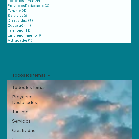
Todos los temas
(44)
44 entradas
Proyectos Destacados
(3)
3 entradas
Turismo
(4)
4 entradas
Servicios
(6)
6 entradas
Creatividad
(9)
9 entradas
Educación
(4)
4 entradas
Territorio
(11)
11 entradas
Emprendimiento
(9)
9 entradas
Actividades
(1)
1 entrada
Todos los temas
Todos los temas
Proyectos
Destacados
Turismo
Servicios
Creatividad