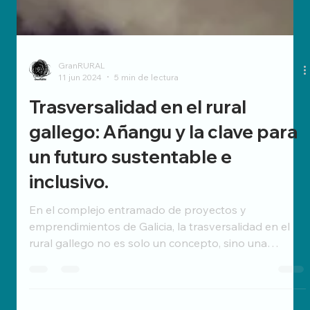
GranRURAL
11 jun 2024
5 min de lectura
Trasversalidad en el rural
gallego: Añangu y la clave para
un futuro sustentable e
inclusivo.
En el complejo entramado de proyectos y
emprendimientos de Galicia, la trasversalidad en el
rural gallego no es solo un concepto, sino una
necesidad para sobrevivir y prosperar. EL PODER DE
LA MENTE Nuestra mente es sorprendente,