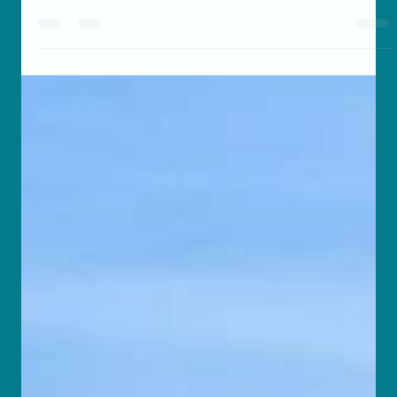
La “sintropía” gana popularidad en diversos ámbitos
como nueva palabra de moda. ¿Qué significa esta
"nueva" tendencia?