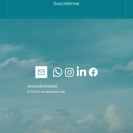
gratis!
Email
*
Vaaaaaale, me quiero suscribir, pero no 
des mucho la lata
Suscribirme