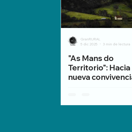
GranRURAL
5 dic 2025
3 min de lectura
"As Mans do
Territorio": Hacia
nueva convivenci
el entorno