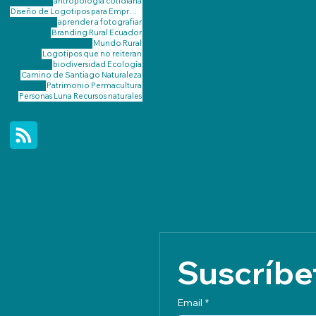
antropología cotidiana
Diseño de Logotipos para Emprendimientos Rurales de Galicia
aprender a fotografiar
Branding Rural
Ecuador
Mundo Rural
Logotipos que no reiteran
biodiversidad
Ecología
Camino de Santiago
Naturaleza
Patrimonio
Permacultura
Personas Luna
Recursos naturales
Suscríbet
Email
*