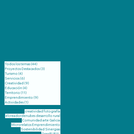
Todos los temas
(44)
44 entradas
Proyectos Destacados
(3)
3 entradas
Turismo
(4)
4 entradas
Servicios
(6)
6 entradas
Creatividad
(9)
9 entradas
Educación
(4)
4 entradas
Territorio
(11)
11 entradas
Emprendimiento
(9)
9 entradas
Actividades
(1)
1 entrada
creatividad
fotografía
elcreadordenubes
desarrollo rural
Comunidad
arte
Galicia
Microrelatos
Emprendimiento
Sostenibilidad
Sinergias
GranRURAL