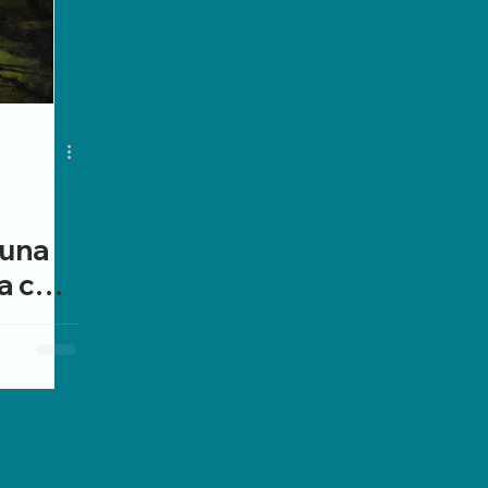
 una
a con