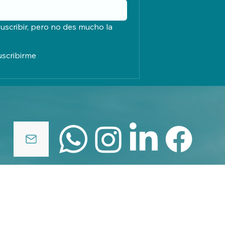
uscribir, pero no des mucho la 
uscribirme
políticas de privacidad
© 2025 by elcreadordenubes