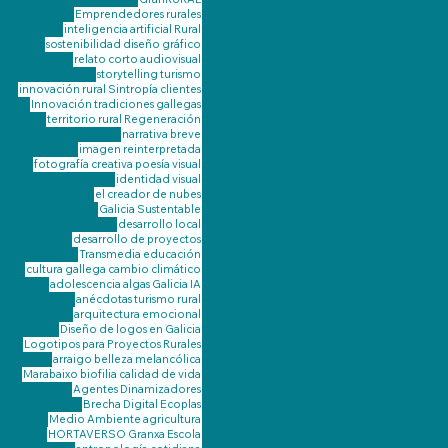
Emprendedores rurales
inteligencia artificial
Rural
sostenibilidad
diseño gráfico
relato corto
audiovisual
storytelling
turismo
innovación rural
Sintropía
clientes
Innovación
tradiciones gallegas
territorio
rural
Regeneración
narrativa breve
imagen reinterpretada
fotografía creativa
poesía visual
identidad visual
el creador de nubes
Galicia Sustentable
desarrollo local
desarrollo de proyectos
Transmedia
educación
cultura gallega
cambio climático
adolescencia
algas Galicia
IA
anécdotas turismo rural
arquitectura emocional
Diseño de logos en Galicia
Logotipos para Proyectos Rurales
arraigo
belleza melancólica
Marabaixo
biofilia
calidad de vida
Agentes Dinamizadores
Brecha Digital
Ecoplas
Medio Ambiente
agricultura
HORTAVERSO Granxa Escola