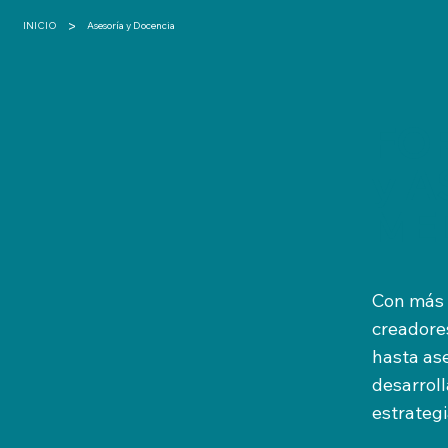
>
INICIO
Asesoría y Docencia
FO
y A
ME
Con más 
creadores
hasta as
desarroll
estrategi