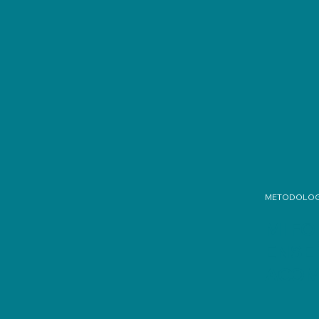
METODOLOG
MI F
ENSE
ACOM