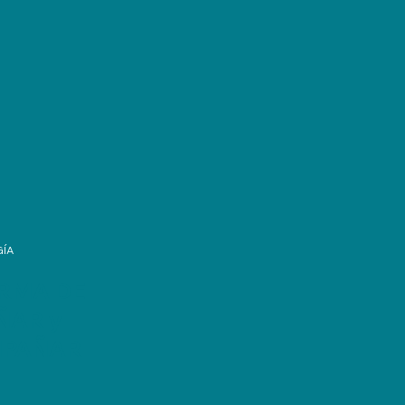
ÍA
ORMA DE
ÑAR y
PAÑAR