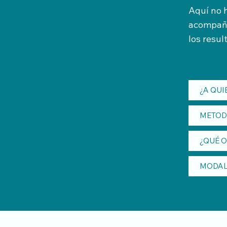
Aquí no h
acompaña
los resu
¿A QUI
METOD
¿QUÉ 
MODAL