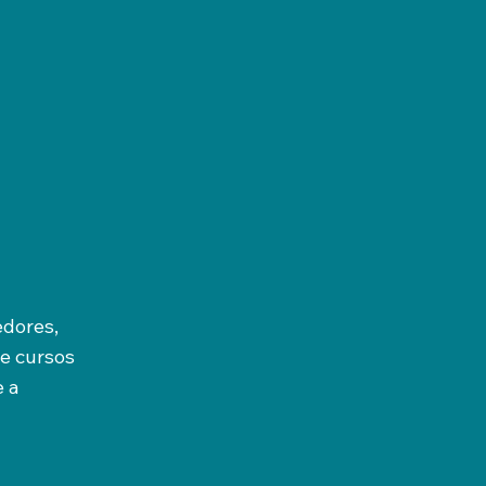
edores,
de cursos
e a