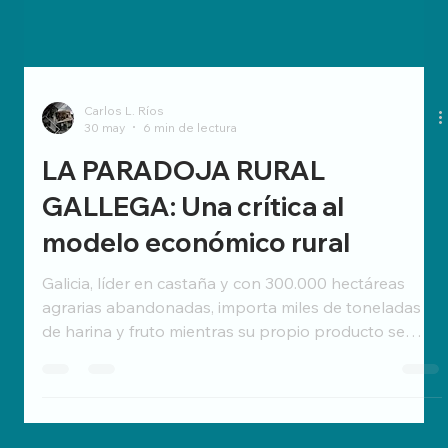
Carlos L. Ríos
30 may
6 min de lectura
LA PARADOJA RURAL
GALLEGA: Una crítica al
modelo económico rural
Galicia, líder en castaña y con 300.000 hectáreas
agrarias abandonadas, importa miles de toneladas
de harina y fruto mientras su propio producto se
pudre en el suelo. Este texto critica un modelo que
prioriza la exportación en masa y propone revertir el
orden: apostar por pequeñas plantas comunales,