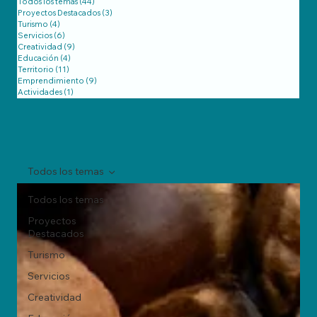
Todos los temas
(44)
44 entradas
Proyectos Destacados
(3)
3 entradas
Turismo
(4)
4 entradas
Servicios
(6)
6 entradas
Creatividad
(9)
9 entradas
Educación
(4)
4 entradas
Territorio
(11)
11 entradas
Emprendimiento
(9)
9 entradas
Actividades
(1)
1 entrada
Todos los temas
Todos los temas
Proyectos
Destacados
Turismo
Servicios
Creatividad