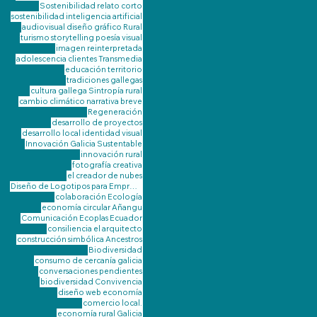
Sostenibilidad
relato corto
sostenibilidad
inteligencia artificial
audiovisual
diseño gráfico
Rural
turismo
storytelling
poesía visual
imagen reinterpretada
adolescencia
clientes
Transmedia
educación
territorio
tradiciones gallegas
cultura gallega
Sintropía
rural
cambio climático
narrativa breve
Regeneración
desarrollo de proyectos
desarrollo local
identidad visual
Innovación
Galicia Sustentable
innovación rural
fotografía creativa
el creador de nubes
Diseño de Logotipos para Emprendimientos Rurales de Galicia
colaboración
Ecología
economía circular
Añangu
Comunicación
Ecoplas
Ecuador
consiliencia
el arquitecto
construcción simbólica
Ancestros
Biodiversidad
consumo de cercanía galicia
conversaciones pendientes
biodiversidad
Convivencia
diseño web
economía
comercio local.
economía rural Galicia