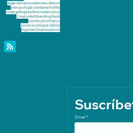
algas Galicia
ecosistemas urbanos
antropología cotidiana
biofilia
costa gallega
belleza melancólica
Creatividad
Branding Rural
cuento psicológico
acción ecológica Galicia
Agentes Dinamizadores
Suscríbet
Email
*