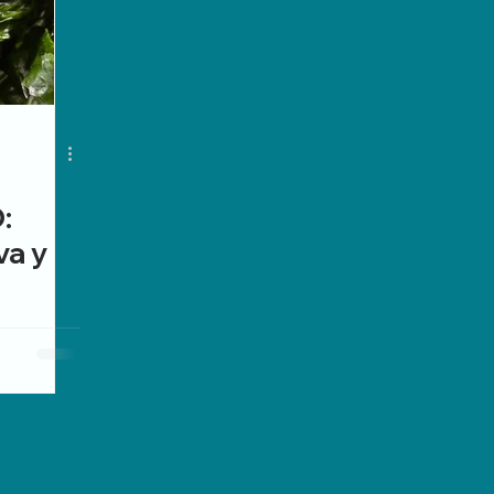
:
va y