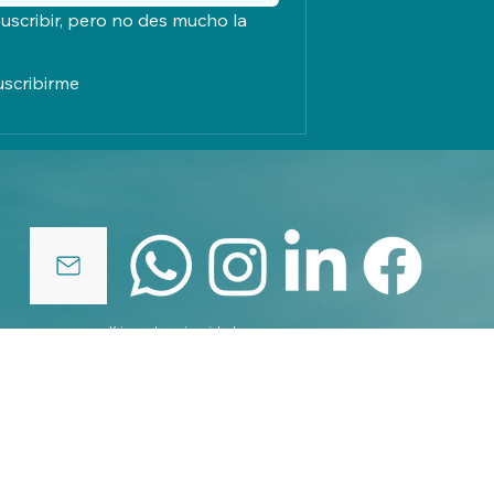
uscribir, pero no des mucho la 
uscribirme
políticas de privacidad
© 2025 by elcreadordenubes