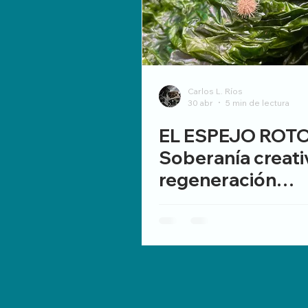
Carlos L. Ríos
30 abr
5 min de lectura
EL ESPEJO ROTO
Soberanía creati
regeneración
territorial