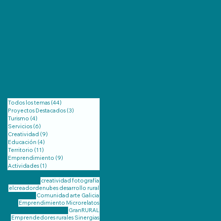
Todos los temas
(44)
44 entradas
Proyectos Destacados
(3)
3 entradas
Turismo
(4)
4 entradas
Servicios
(6)
6 entradas
Creatividad
(9)
9 entradas
Educación
(4)
4 entradas
Territorio
(11)
11 entradas
Emprendimiento
(9)
9 entradas
Actividades
(1)
1 entrada
creatividad
fotografía
elcreadordenubes
desarrollo rural
Comunidad
arte
Galicia
Emprendimiento
Microrelatos
GranRURAL
Emprendedores rurales
Sinergias