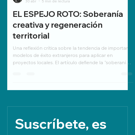
Carlos L. Ríos
30 abr
5 min de lectura
EL ESPEJO ROTO: Soberanía
creativa y regeneración
territorial
Una reflexión crítica sobre la tendencia de importar
modelos de éxito extranjeros para aplicar en
proyectos locales. El artículo defiende la "soberanía
creativa" frente a la globalización cultural, utilizando
el ejemplo del uso tradicional e innovador de las
algas en Galicia (Orixe Salgada) y la importancia de la
mediación intercultural en contextos como el de
Ecuador. Un manifiesto a favor de la escucha y el
arraigo frente a las soluciones "de manual".
Suscríbete, es 