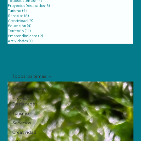
Todos los temas
(44)
44 entradas
Proyectos Destacados
(3)
3 entradas
Turismo
(4)
4 entradas
Servicios
(6)
6 entradas
Creatividad
(9)
9 entradas
Educación
(4)
4 entradas
Territorio
(11)
11 entradas
Emprendimiento
(9)
9 entradas
Actividades
(1)
1 entrada
Todos los temas
Todos los temas
Proyectos
Destacados
Turismo
Servicios
Creatividad