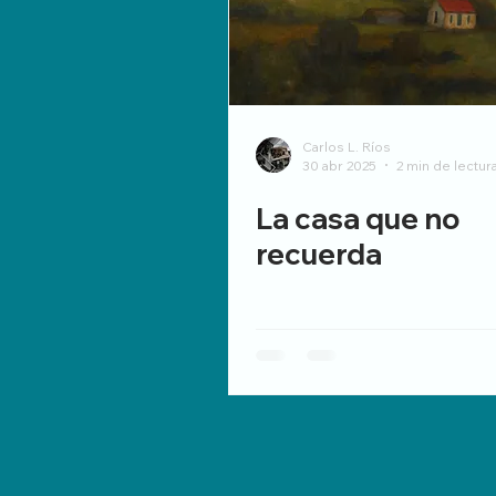
Carlos L. Ríos
30 abr 2025
2 min de lectur
La casa que no
recuerda