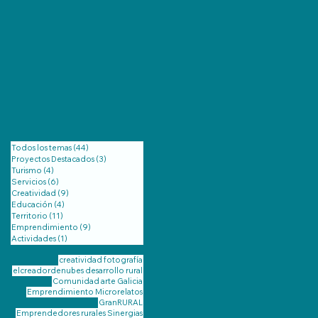
Todos los temas
(44)
44 entradas
Proyectos Destacados
(3)
3 entradas
Turismo
(4)
4 entradas
Servicios
(6)
6 entradas
Creatividad
(9)
9 entradas
Educación
(4)
4 entradas
Territorio
(11)
11 entradas
Emprendimiento
(9)
9 entradas
Actividades
(1)
1 entrada
creatividad
fotografía
elcreadordenubes
desarrollo rural
Comunidad
arte
Galicia
Emprendimiento
Microrelatos
GranRURAL
Emprendedores rurales
Sinergias