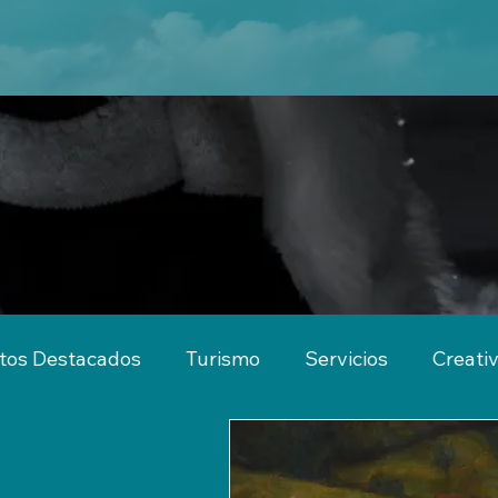
tos Destacados
Turismo
Servicios
Creati
imiento
Actividades