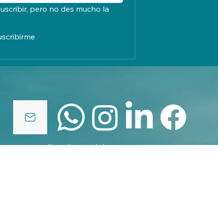
uscribir, pero no des mucho la 
uscribirme
políticas de privacidad
© 2025 by elcreadordenubes