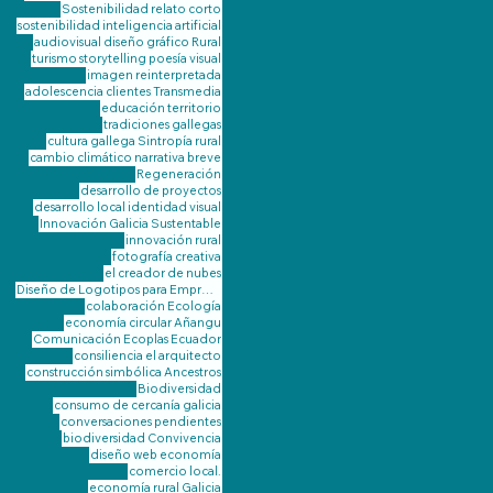
Sostenibilidad
relato corto
sostenibilidad
inteligencia artificial
audiovisual
diseño gráfico
Rural
turismo
storytelling
poesía visual
imagen reinterpretada
adolescencia
clientes
Transmedia
educación
territorio
tradiciones gallegas
cultura gallega
Sintropía
rural
cambio climático
narrativa breve
Regeneración
desarrollo de proyectos
desarrollo local
identidad visual
Innovación
Galicia Sustentable
innovación rural
fotografía creativa
el creador de nubes
Diseño de Logotipos para Emprendimientos Rurales de Galicia
colaboración
Ecología
economía circular
Añangu
Comunicación
Ecoplas
Ecuador
consiliencia
el arquitecto
construcción simbólica
Ancestros
Biodiversidad
consumo de cercanía galicia
conversaciones pendientes
biodiversidad
Convivencia
diseño web
economía
comercio local.
economía rural Galicia