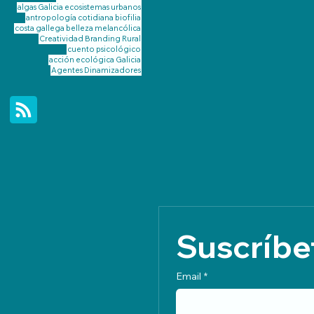
algas Galicia
ecosistemas urbanos
antropología cotidiana
biofilia
costa gallega
belleza melancólica
Creatividad
Branding Rural
cuento psicológico
acción ecológica Galicia
Agentes Dinamizadores
Suscríbet
Email
*