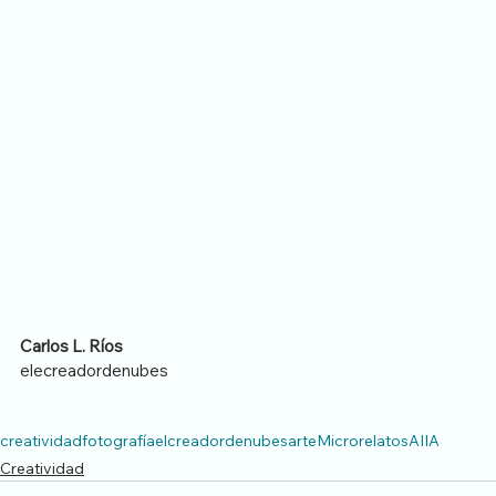
Carlos L. Ríos
elecreadordenubes
creatividad
fotografía
elcreadordenubes
arte
Microrelatos
AI
IA
Creatividad