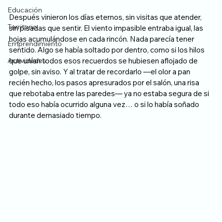
Educación
Después vinieron los días eternos, sin visitas que atender, 
Territorio
sin pisadas que sentir. El viento impasible entraba igual, las 
hojas acumulándose en cada rincón. Nada parecía tener 
Emprendimiento
sentido. Algo se había soltado por dentro, como si los hilos 
Actividades
que unían todos esos recuerdos se hubiesen aflojado de 
golpe, sin aviso. Y al tratar de recordarlo —el olor a pan 
recién hecho, los pasos apresurados por el salón, una risa 
que rebotaba entre las paredes— ya no estaba segura de si 
todo eso había ocurrido alguna vez… o si lo había soñado 
durante demasiado tiempo.