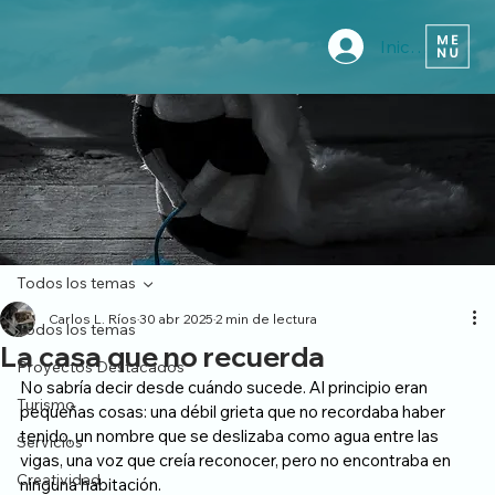
Iniciar sesión
Todos los temas
Carlos L. Ríos
30 abr 2025
2 min de lectura
Todos los temas
La casa que no recuerda
Proyectos Destacados
No sabría decir desde cuándo sucede. Al principio eran 
Turismo
pequeñas cosas: una débil grieta que no recordaba haber 
tenido, un nombre que se deslizaba como agua entre las 
Servicios
vigas, una voz que creía reconocer, pero no encontraba en 
Creatividad
ninguna habitación.