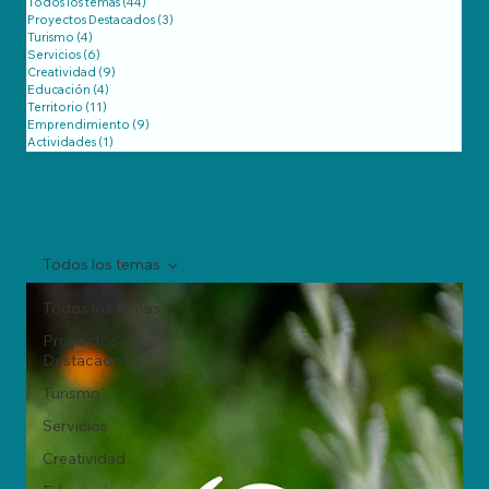
Todos los temas
(44)
44 entradas
Proyectos Destacados
(3)
3 entradas
Turismo
(4)
4 entradas
Servicios
(6)
6 entradas
Creatividad
(9)
9 entradas
Educación
(4)
4 entradas
Territorio
(11)
11 entradas
Emprendimiento
(9)
9 entradas
Actividades
(1)
1 entrada
Todos los temas
Todos los temas
Proyectos
Destacados
Turismo
Servicios
Creatividad