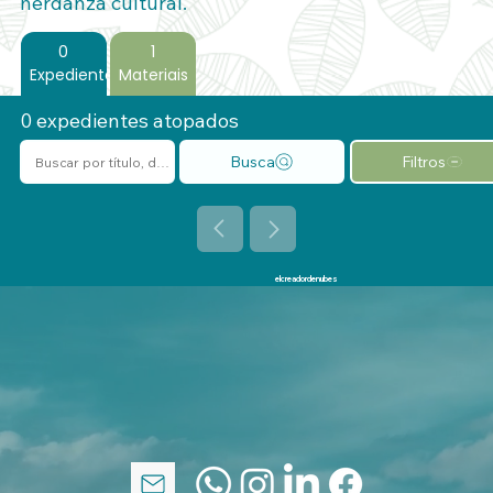
herdanza cultural.
0
1
Expedientes
Materiais
0 expedientes atopados
elcreadordenubes