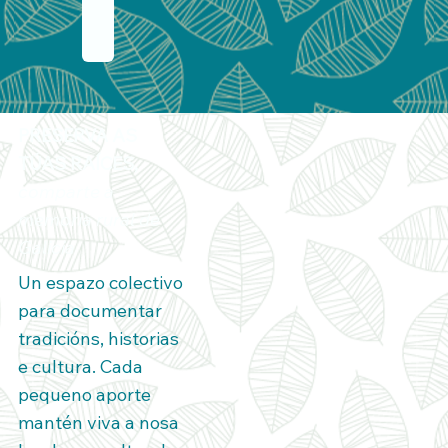
c
t
PRESERVA AS
TÚAS RAÍCES,
comparte a
memoria rural de
Galicia
Un espazo colectivo
para documentar
tradicións, historias
e cultura. Cada
pequeno aporte
mantén viva a nosa