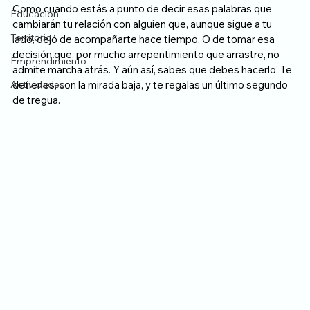
Como cuando estás a punto de decir esas palabras que 
Educación
cambiarán tu relación con alguien que, aunque sigue a tu 
Territorio
lado, dejó de acompañarte hace tiempo. O de tomar esa 
decisión que, por mucho arrepentimiento que arrastre, no 
Emprendimiento
admite marcha atrás. Y aún así, sabes que debes hacerlo. Te 
Actividades
detienes, con la mirada baja, y te regalas un último segundo 
de tregua.