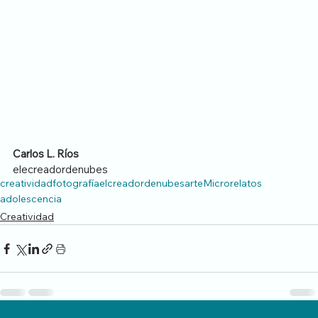
Carlos L. Ríos
elecreadordenubes
creatividad
fotografía
elcreadordenubes
arte
Microrelatos
adolescencia
Creatividad