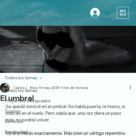
Iniciar sesión
Todos los temas
Carlos L. Ríos
14 may 2025
1 min de lectura
Todos los temas
El umbral
Proyectos Destacados
Se quedó inmóvil en el umbral. No había puerta, ni muros, ni 
Turismo
marcas en el suelo. Pero sabía que, una vez diera un paso 
más, no podría volver.
Servicios
Creatividad
No era miedo exactamente. Más bien un vértigo repentino. 