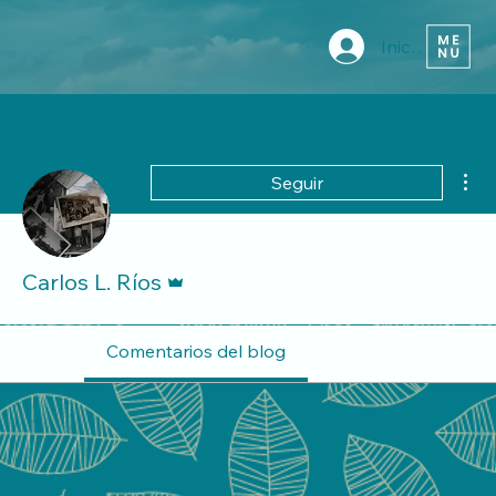
Iniciar sesión
Más
Seguir
Administrador
Carlos L. Ríos
Perfil
Comentarios del blog