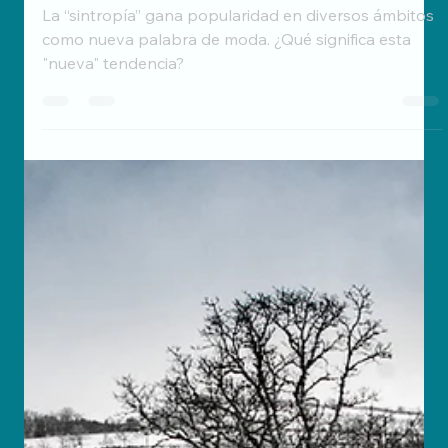
Sintropía: Un Reencuentro con
la Sabiduría Ancestral
La “sintropía” gana popularidad en diversos ámbitos
como nueva palabra de moda. ¿Qué significa esta
"nueva" tendencia?