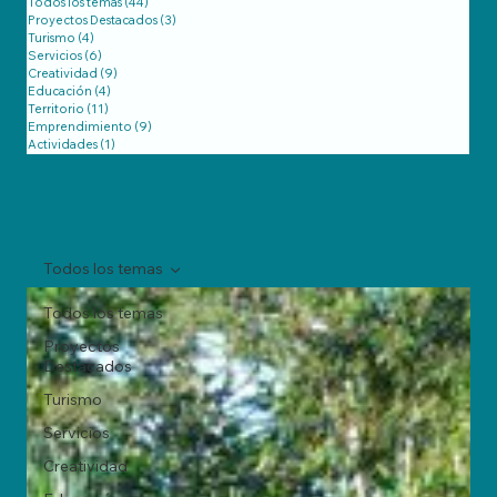
Todos los temas
(44)
44 entradas
Proyectos Destacados
(3)
3 entradas
Turismo
(4)
4 entradas
Servicios
(6)
6 entradas
Creatividad
(9)
9 entradas
Educación
(4)
4 entradas
Territorio
(11)
11 entradas
Emprendimiento
(9)
9 entradas
Actividades
(1)
1 entrada
Todos los temas
Todos los temas
Proyectos
Destacados
Turismo
Servicios
Creatividad