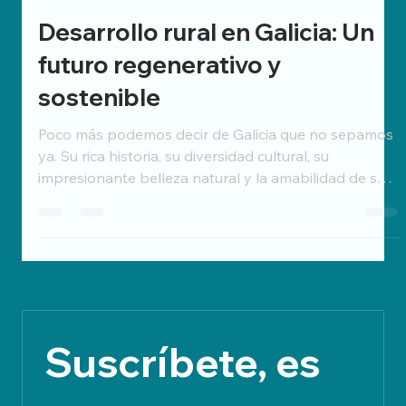
GranRURAL
20 mar 2024
2 min de lectura
Desarrollo rural en Galicia: Un
futuro regenerativo y
sostenible
Poco más podemos decir de Galicia que no sepamos
ya. Su rica historia, su diversidad cultural, su
impresionante belleza natural y la amabilidad de sus
gentes poseen un enorme potencial para su “re-
desarrollo” rural. Un potencial al que, en la actualidad,
no le estamos dando el gran valor que ha tenido y
tiene. A pesar de las múltiples acciones que están
llevando a cabo organismos públicos y privados,