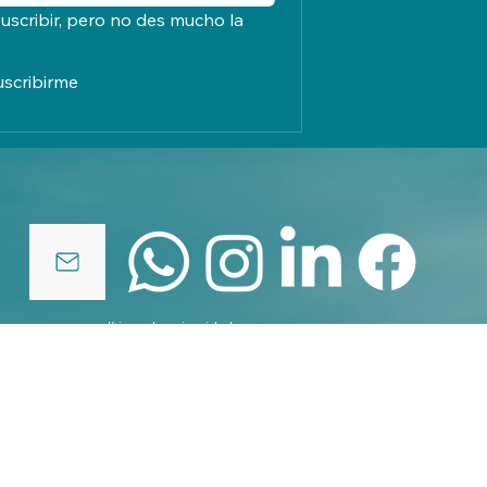
uscribir, pero no des mucho la 
uscribirme
políticas de privacidad
© 2025 by elcreadordenubes