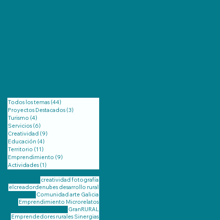
Todos los temas
(44)
44 entradas
Proyectos Destacados
(3)
3 entradas
Turismo
(4)
4 entradas
Servicios
(6)
6 entradas
Creatividad
(9)
9 entradas
Educación
(4)
4 entradas
Territorio
(11)
11 entradas
Emprendimiento
(9)
9 entradas
Actividades
(1)
1 entrada
creatividad
fotografía
elcreadordenubes
desarrollo rural
Comunidad
arte
Galicia
Emprendimiento
Microrelatos
GranRURAL
Emprendedores rurales
Sinergias