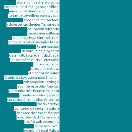
Sostenibilidad
relato corto
sostenibilidad
inteligencia artificial
audiovisual
diseño gráfico
Rural
turismo
storytelling
poesía visual
imagen reinterpretada
adolescencia
clientes
Transmedia
educación
territorio
tradiciones gallegas
cultura gallega
Sintropía
rural
cambio climático
narrativa breve
Regeneración
desarrollo de proyectos
desarrollo local
identidad visual
Innovación
Galicia Sustentable
innovación rural
fotografía creativa
el creador de nubes
Diseño de Logotipos para Emprendimientos Rurales de Galicia
colaboración
Ecología
economía circular
Añangu
Comunicación
Ecoplas
Ecuador
consiliencia
el arquitecto
construcción simbólica
Ancestros
Biodiversidad
consumo de cercanía galicia
conversaciones pendientes
biodiversidad
Convivencia
diseño web
economía
comercio local.
economía rural Galicia