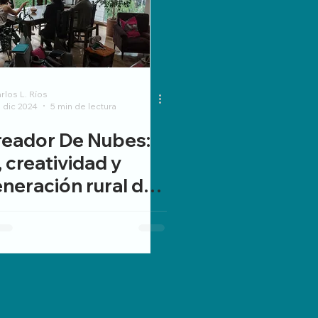
rlos L. Ríos
 dic 2024
5 min de lectura
reador De Nubes:
, creatividad y
neración rural de
cia