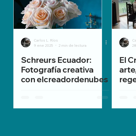
Carlos L. Ríos
Ca
9 ene 2025
2 min de lectura
28
Schreurs Ecuador:
El C
Fotografía creativa
arte
con elcreadordenubes
rege
Gali