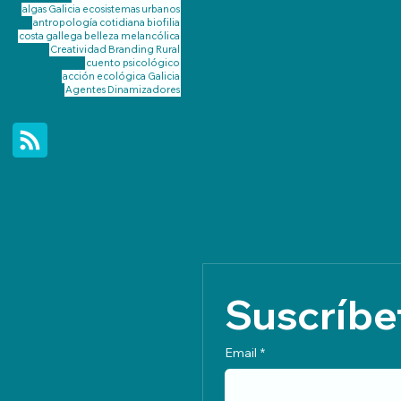
algas Galicia
ecosistemas urbanos
antropología cotidiana
biofilia
costa gallega
belleza melancólica
Creatividad
Branding Rural
cuento psicológico
acción ecológica Galicia
Agentes Dinamizadores
Suscríbet
Email
*